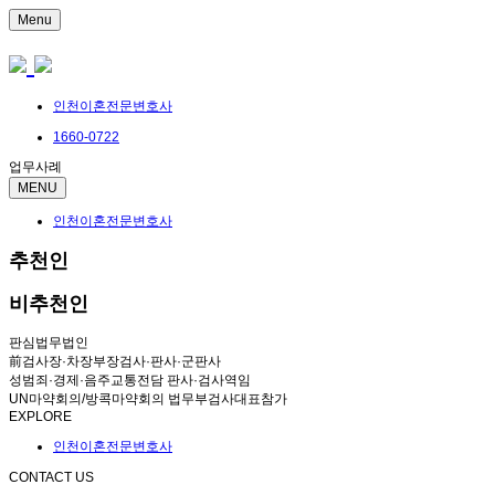
Menu
인천이혼전문변호사
1660-0722
업무사례
MENU
인천이혼전문변호사
추천인
비추천인
판심법무법인
前검사장·차장부장검사·판사·군판사
성범죄·경제·음주교통전담 판사·검사역임
UN마약회의/방콕마약회의 법무부검사대표참가
EXPLORE
인천이혼전문변호사
CONTACT US