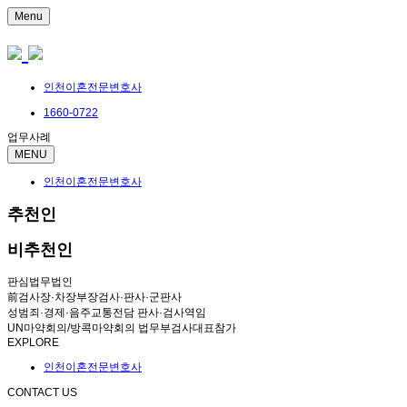
Menu
인천이혼전문변호사
1660-0722
업무사례
MENU
인천이혼전문변호사
추천인
비추천인
판심법무법인
前검사장·차장부장검사·판사·군판사
성범죄·경제·음주교통전담 판사·검사역임
UN마약회의/방콕마약회의 법무부검사대표참가
EXPLORE
인천이혼전문변호사
CONTACT US