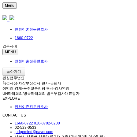
Menu
인천이혼전문변호사
1660-0722
업무사례
MENU
인천이혼전문변호사
돌아가기
판심법무법인
前검사장·차장부장검사·판사·군판사
성범죄·경제·음주교통전담 판사·검사역임
UN마약회의/방콕마약회의 법무부검사대표참가
EXPLORE
인천이혼전문변호사
CONTACT US
1660-0722
010-8702-0200
02-523-0533
judgemind@naver.com
서울시 서초구 서초대로 272, 9층 (한국아이비에스빌딩)