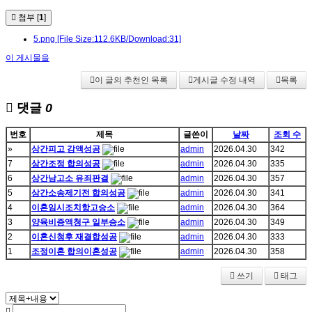
첨부 [
1
]
5.png
[File Size:112.6KB/Download:31]
이 게시물을
이 글의 추천인 목록
게시글 수정 내역
목록
댓글
0
번호
제목
글쓴이
날짜
조회 수
»
상간피고 감액성공
admin
2026.04.30
342
7
상간조정 합의성공
admin
2026.04.30
335
6
상간남고소 유죄판결
admin
2026.04.30
357
5
상간소송제기전 합의성공
admin
2026.04.30
341
4
이혼임시조치항고승소
admin
2026.04.30
364
3
양육비증액청구 일부승소
admin
2026.04.30
349
2
이혼신청후 재결합성공
admin
2026.04.30
333
1
조정이혼 합의이혼성공
admin
2026.04.30
358
쓰기
태그