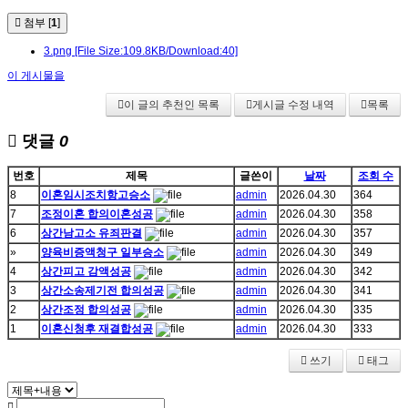
첨부 [
1
]
3.png
[File Size:109.8KB/Download:40]
이 게시물을
이 글의 추천인 목록
게시글 수정 내역
목록
댓글
0
번호
제목
글쓴이
날짜
조회 수
8
이혼임시조치항고승소
admin
2026.04.30
364
7
조정이혼 합의이혼성공
admin
2026.04.30
358
6
상간남고소 유죄판결
admin
2026.04.30
357
»
양육비증액청구 일부승소
admin
2026.04.30
349
4
상간피고 감액성공
admin
2026.04.30
342
3
상간소송제기전 합의성공
admin
2026.04.30
341
2
상간조정 합의성공
admin
2026.04.30
335
1
이혼신청후 재결합성공
admin
2026.04.30
333
쓰기
태그